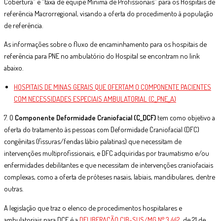
Cobertura” e “taxa de equipe Mínima de Profissionais” para os Hospitais de
referência Macrorregional, visando a oferta do procedimento à população
de referência.
As informações sobre o fluxo de encaminhamento para os hospitais de
referência para PNE no ambulatório do Hospital se encontram no link
abaixo.
HOSPITAIS DE MINAS GERAIS QUE OFERTAM O COMPONENTE PACIENTES
COM NECESSIDADES ESPECIAIS AMBULATORIAL (C_PNE_A)
7. O
Componente Deformidade Craniofacial (C_DCF)
tem como objetivo a
oferta do tratamento às pessoas com Deformidade Craniofacial (DFC)
congênitas (fissuras/fendas lábio palatinas) que necessitam de
intervenções multiprofissionais, e DFC adquiridas por traumatismo e/ou
enfermidades debilitantes e que necessitam de intervenções craniofaciais
complexas, como a oferta de próteses nasais, labiais, mandibulares, dentre
outras.
A legislação que traz o elenco de procedimentos hospitalares e
ambulatoriais para DCF é a
DELIBERAÇÃO CIB-SUS/MG N° 3.442
, de 21 de