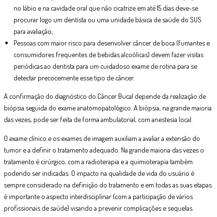
no lábio e na cavidade oral que não cicatrize em até 15 dias deve-se
procurar logo um dentista ou uma unidade básica de saúde do SUS
para avaliação;
Pessoas com maior risco para desenvolver câncer de boca (fumantes e
consumidores frequentes de bebidas alcoólicas) devem fazer visitas
periódicas ao dentista para um cuidadoso exame de rotina para se
detectar precocemente esse tipo de câncer.
A confirmação do diagnóstico do Câncer Bucal depende da realização de
biópsia seguida do exame anatomopatológico. A biópsia, na grande maioria
das vezes, pode ser feita de forma ambulatorial, com anestesia local.
O exame clínico e os exames de imagem auxiliam a avaliar a extensão do
tumor e a definir o tratamento adequado. Na grande maioria das vezes o
tratamento é cirúrgico, com a radioterapia e a quimioterapia também
podendo ser indicadas. O impacto na qualidade de vida do usuário é
sempre considerado na definição do tratamento e em todas as suas etapas
é importante o aspecto interdisciplinar (com a participação de vários
profissionais de saúde) visando a prevenir complicações e sequelas.