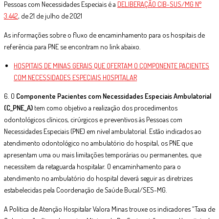
Pessoas com Necessidades Especiais é a
DELIBERAÇÃO CIB-SUS/MG N°
3.442
, de 21 de julho de 2021
As informações sobre o fluxo de encaminhamento para os hospitais de
referência para PNE se encontram no link abaixo.
HOSPITAIS DE MINAS GERAIS QUE OFERTAM O COMPONENTE PACIENTES
COM NECESSIDADES ESPECIAIS HOSPITALAR
6. O
Componente Pacientes com Necessidades Especiais Ambulatorial
(C_PNE_A)
tem como objetivo a realização dos procedimentos
odontológicos clínicos, cirúrgicos e preventivos às Pessoas com
Necessidades Especiais (PNE) em nível ambulatorial. Estão indicados ao
atendimento odontológico no ambulatório do hospital, os PNE que
apresentam uma ou mais limitações temporárias ou permanentes, que
necessitem da retaguarda hospitalar. O encaminhamento para o
atendimento no ambulatório do hospital deverá seguir as diretrizes
estabelecidas pela Coordenação de Saúde Bucal/SES-MG.
A Política de Atenção Hospitalar Valora Minas trouxe os indicadores “Taxa de