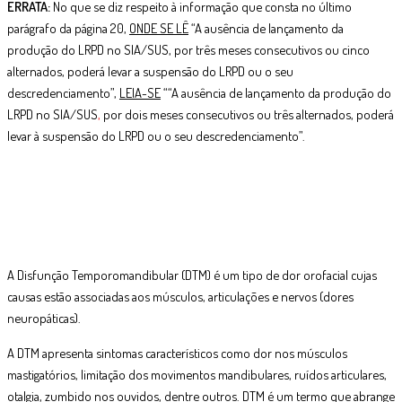
ERRATA:
No que se diz respeito à informação que consta no último
parágrafo da página 20,
ONDE SE LÊ
“A ausência de lançamento da
produção do LRPD no SIA/SUS, por três meses consecutivos ou cinco
alternados, poderá levar a suspensão do LRPD ou o seu
descredenciamento”,
LEIA-SE
““A ausência de lançamento da produção do
LRPD no SIA/SUS
,
por dois meses consecutivos ou três alternados, poderá
levar à suspensão do LRPD ou o seu descredenciamento”.
A Disfunção Temporomandibular (DTM) é um tipo de dor orofacial cujas
causas estão associadas aos músculos, articulações e nervos (dores
neuropáticas).
A DTM apresenta sintomas característicos como dor nos músculos
mastigatórios, limitação dos movimentos mandibulares, ruídos articulares,
otalgia, zumbido nos ouvidos, dentre outros. DTM é um termo que abrange