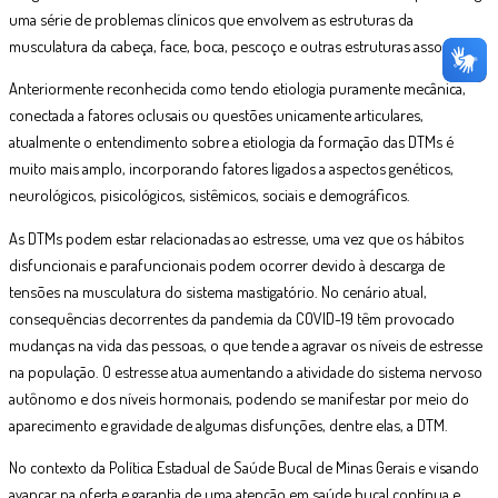
uma série de problemas clínicos que envolvem as estruturas da
musculatura da cabeça, face, boca, pescoço e outras estruturas associadas.
Anteriormente reconhecida como tendo etiologia puramente mecânica,
conectada a fatores oclusais ou questões unicamente articulares,
atualmente o entendimento sobre a etiologia da formação das DTMs é
muito mais amplo, incorporando fatores ligados a aspectos genéticos,
neurológicos, pisicológicos, sistêmicos, sociais e demográficos.
As DTMs podem estar relacionadas ao estresse, uma vez que os hábitos
disfuncionais e parafuncionais podem ocorrer devido à descarga de
tensões na musculatura do sistema mastigatório. No cenário atual,
consequências decorrentes da pandemia da COVID-19 têm provocado
mudanças na vida das pessoas, o que tende a agravar os níveis de estresse
na população. O estresse atua aumentando a atividade do sistema nervoso
autônomo e dos níveis hormonais, podendo se manifestar por meio do
aparecimento e gravidade de algumas disfunções, dentre elas, a DTM.
No contexto da Política Estadual de Saúde Bucal de Minas Gerais e visando
avançar na oferta e garantia de uma atenção em saúde bucal contínua e