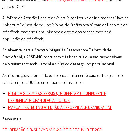
julho de 2021.
A Política de Atenção Hospitalar Valora Minas trouxe os indicadores “Taxa de
Cobertura” e “taxa de equipe Mínima de Profissionais” para os Hospitais de
referência Macrorregional, visando a oferta dos procedimentos à
população de referência.
Atualmente, para a Atenção Integral às Pessoas com Deformidade
Craniofacial, a RASB-MG conta com três hospitais que são responsáveis
pelo tratamento ambulatorial e cirúrgico desse grupo populacional.
As informações sobre o fluxo de encaminhamento para os hospitais de
referência para DCF se encontram no link abaixo.
HOSPITAIS DE MINAS GERAIS QUE OFERTAM O COMPONENTE
DEFORMIDADE CRANIOFACIAL (C_DCF)
MANUAL INSTRUTIVO ATENÇÃO À DEFORMIDADE CRANIOFACIAL
Saiba mais
DELIBERAÇÃO CIB-SUS/MG Nº 3.443, DE 15 DE JUNHO DE 2021.