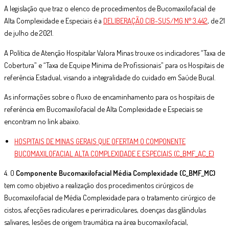
A legislação que traz o elenco de procedimentos de Bucomaxilofacial de
Alta Complexidade e Especiais é a
DELIBERAÇÃO CIB-SUS/MG N° 3.442
, de 21
de julho de 2021.
A Política de Atenção Hospitalar Valora Minas trouxe os indicadores “Taxa de
Cobertura” e “Taxa de Equipe Mínima de Profissionais” para os Hospitais de
referência Estadual, visando a integralidade do cuidado em Saúde Bucal.
As informações sobre o fluxo de encaminhamento para os hospitais de
referência em Bucomaxilofacial de Alta Complexidade e Especiais se
encontram no link abaixo.
HOSPITAIS DE MINAS GERAIS QUE OFERTAM O COMPONENTE
BUCOMAXILOFACIAL ALTA COMPLEXIDADE E ESPECIAIS (C_BMF_AC_E)
4. O
Componente Bucomaxilofacial Média Complexidade (C_BMF_MC)
tem como objetivo a realização dos procedimentos cirúrgicos de
Bucomaxilofacial de Média Complexidade para o tratamento cirúrgico de
cistos, afecções radiculares e perirradiculares, doenças das glândulas
salivares, lesões de origem traumática na área bucomaxilofacial,