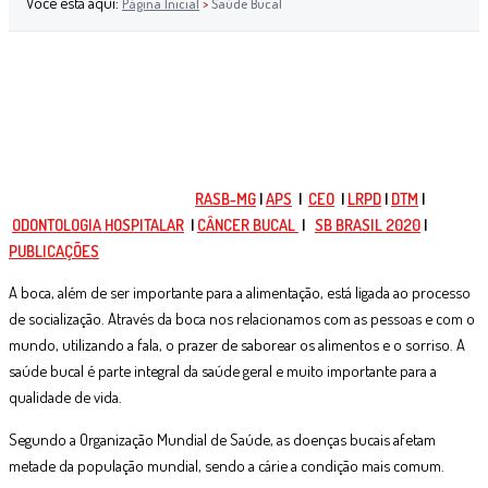
Você está aqui:
Página Inicial
>
Saúde Bucal
RASB-MG
|
APS
|
CEO
|
LRPD
|
DTM
|
ODONTOLOGIA HOSPITALAR
|
CÂNCER BUCAL
|
SB BRASIL 2020
|
PUBLICAÇÕES
A boca, além de ser importante para a alimentação, está ligada ao processo
de socialização. Através da boca nos relacionamos com as pessoas e com o
mundo, utilizando a fala, o prazer de saborear os alimentos e o sorriso. A
saúde bucal é parte integral da saúde geral e muito importante para a
qualidade de vida.
Segundo a Organização Mundial de Saúde, as doenças bucais afetam
metade da população mundial, sendo a cárie a condição mais comum.