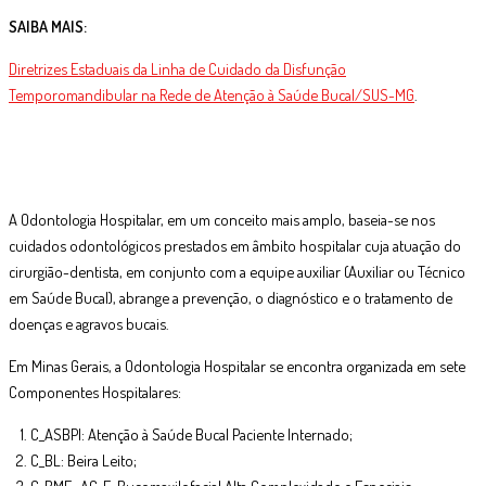
SAIBA MAIS:
Diretrizes Estaduais da Linha de Cuidado da Disfunção
Temporomandibular na Rede de Atenção à Saúde Bucal/SUS-MG
.
A Odontologia Hospitalar, em um conceito mais amplo, baseia-se nos
cuidados odontológicos prestados em âmbito hospitalar cuja atuação do
cirurgião-dentista, em conjunto com a equipe auxiliar (Auxiliar ou Técnico
em Saúde Bucal), abrange a prevenção, o diagnóstico e o tratamento de
doenças e agravos bucais.
Em Minas Gerais, a Odontologia Hospitalar se encontra organizada em sete
Componentes Hospitalares:
C_ASBPI: Atenção à Saúde Bucal Paciente Internado;
C_BL: Beira Leito;
C_BMF _AC_E: Bucomaxilofacial Alta Complexidade e Especiais;