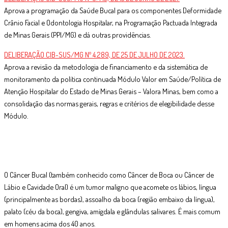
Aprova a programação da Saúde Bucal para os componentes Deformidade
Crânio Facial e Odontologia Hospitalar, na Programação Pactuada Integrada
de Minas Gerais (PPI/MG) e dá outras providências.
DELIBERAÇÃO CIB-SUS/MG Nº 4.289, DE 25 DE JULHO DE 2023.
Aprova a revisão da metodologia de financiamento e da sistemática de
monitoramento da política continuada Módulo Valor em Saúde/Política de
Atenção Hospitalar do Estado de Minas Gerais – Valora Minas, bem como a
consolidação das normas gerais, regras e critérios de elegibilidade desse
Módulo.
O Câncer Bucal (também conhecido como Câncer de Boca ou Câncer de
Lábio e Cavidade Oral) é um tumor maligno que acomete os lábios, língua
(principalmente as bordas), assoalho da boca (região embaixo da língua),
palato (céu da boca), gengiva, amígdala e glândulas salivares. É mais comum
em homens acima dos 40 anos.