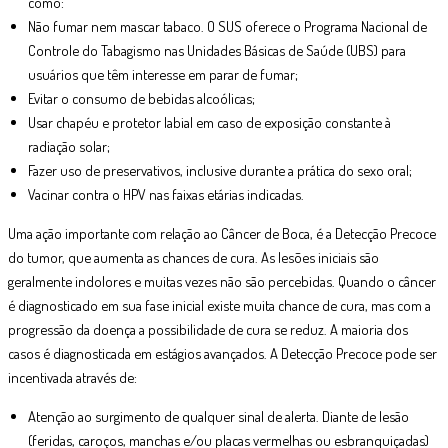
como:
Não fumar nem mascar tabaco. O SUS oferece o Programa Nacional de
Controle do Tabagismo nas Unidades Básicas de Saúde (UBS) para
usuários que têm interesse em parar de fumar;
Evitar o consumo de bebidas alcoólicas;
Usar chapéu e protetor labial em caso de exposição constante à
radiação solar;
Fazer uso de preservativos, inclusive durante a prática do sexo oral;
Vacinar contra o HPV nas faixas etárias indicadas.
Uma ação importante com relação ao Câncer de Boca, é a Detecção Precoce
do tumor, que aumenta as chances de cura. As lesões iniciais são
geralmente indolores e muitas vezes não são percebidas. Quando o câncer
é diagnosticado em sua fase inicial existe muita chance de cura, mas com a
progressão da doença a possibilidade de cura se reduz. A maioria dos
casos é diagnosticada em estágios avançados. A Detecção Precoce pode ser
incentivada através de:
Atenção ao surgimento de qualquer sinal de alerta. Diante de lesão
(feridas, caroços, manchas e/ou placas vermelhas ou esbranquiçadas)