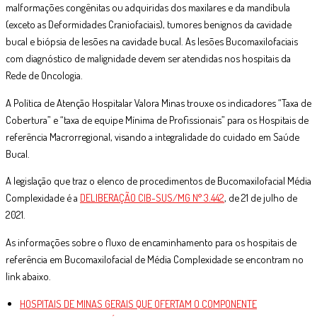
malformações congênitas ou adquiridas dos maxilares e da mandíbula
(exceto as Deformidades Craniofaciais), tumores benignos da cavidade
bucal e biópsia de lesões na cavidade bucal. As lesões Bucomaxilofaciais
com diagnóstico de malignidade devem ser atendidas nos hospitais da
Rede de Oncologia.
A Política de Atenção Hospitalar Valora Minas trouxe os indicadores “Taxa de
Cobertura” e “taxa de equipe Mínima de Profissionais” para os Hospitais de
referência Macrorregional, visando a integralidade do cuidado em Saúde
Bucal.
A legislação que traz o elenco de procedimentos de Bucomaxilofacial Média
Complexidade é a
DELIBERAÇÃO CIB-SUS/MG N° 3.442
, de 21 de julho de
2021.
As informações sobre o fluxo de encaminhamento para os hospitais de
referência em Bucomaxilofacial de Média Complexidade se encontram no
link abaixo.
HOSPITAIS DE MINAS GERAIS QUE OFERTAM O COMPONENTE