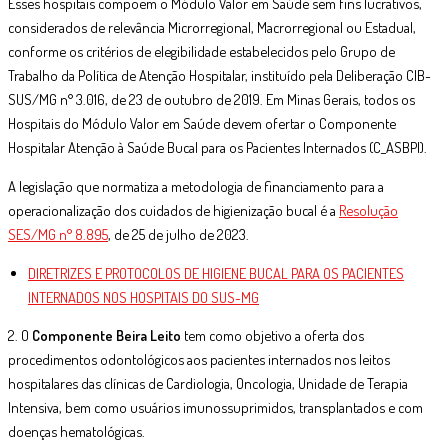
Esses hospitais compõem o Módulo Valor em Saúde sem fins lucrativos,
considerados de relevância Microrregional, Macrorregional ou Estadual,
conforme os critérios de elegibilidade estabelecidos pelo Grupo de
Trabalho da Política de Atenção Hospitalar, instituído pela Deliberação CIB-
SUS/MG n° 3.016, de 23 de outubro de 2019. Em Minas Gerais, todos os
Hospitais do Módulo Valor em Saúde devem ofertar o Componente
Hospitalar Atenção à Saúde Bucal para os Pacientes Internados (C_ASBPI).
A legislação que normatiza a metodologia de financiamento para a
operacionalização dos cuidados de higienização bucal é a
Resolução
SES/MG n° 8.895
, de 25 de julho de 2023.
DIRETRIZES E PROTOCOLOS DE HIGIENE BUCAL PARA OS PACIENTES
INTERNADOS NOS HOSPITAIS DO SUS-MG
2. O
Componente Beira Leito
tem como objetivo a oferta dos
procedimentos odontológicos aos pacientes internados nos leitos
hospitalares das clínicas de Cardiologia, Oncologia, Unidade de Terapia
Intensiva, bem como usuários imunossuprimidos, transplantados e com
doenças hematológicas.