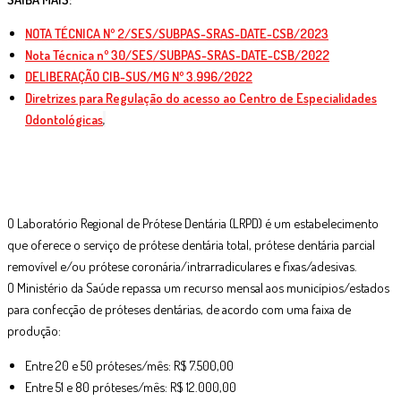
NOTA TÉCNICA Nº 2/SES/SUBPAS-SRAS-DATE-CSB/2023
Nota Técnica nº 30/SES/SUBPAS-SRAS-DATE-CSB/2022
DELIBERAÇÃO CIB-SUS/MG Nº 3.996/2022
Diretrizes para Regulação do acesso ao Centro de Especialidades
Odontológicas
,
O Laboratório Regional de Prótese Dentária (LRPD) é um estabelecimento
que oferece o serviço de prótese dentária total, prótese dentária parcial
removível e/ou prótese coronária/intrarradiculares e fixas/adesivas.
O Ministério da Saúde repassa um recurso mensal aos municípios/estados
para confecção de próteses dentárias, de acordo com uma faixa de
produção:
Entre 20 e 50 próteses/mês: R$ 7.500,00
Entre 51 e 80 próteses/mês: R$ 12.000,00