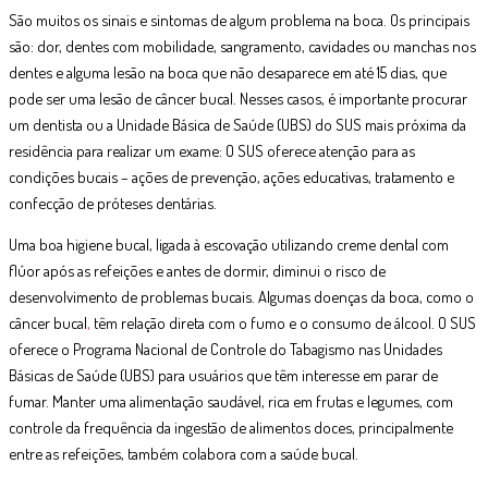
São muitos os sinais e sintomas de algum problema na boca. Os principais
são: dor, dentes com mobilidade, sangramento, cavidades ou manchas nos
dentes e alguma lesão na boca que não desaparece em até 15 dias, que
pode ser uma lesão de câncer bucal. Nesses casos, é importante procurar
um dentista ou a Unidade Básica de Saúde (UBS) do SUS mais próxima da
residência para realizar um exame: O SUS oferece atenção para as
condições bucais – ações de prevenção, ações educativas, tratamento e
confecção de próteses dentárias.
Uma boa higiene bucal, ligada à escovação utilizando creme dental com
flúor após as refeições e antes de dormir, diminui o risco de
desenvolvimento de problemas bucais. Algumas doenças da boca, como o
câncer bucal
,
têm relação direta com o fumo e o consumo de álcool. O SUS
oferece o Programa Nacional de Controle do Tabagismo nas Unidades
Básicas de Saúde (UBS) para usuários que têm interesse em parar de
fumar. Manter uma alimentação saudável, rica em frutas e legumes, com
controle da frequência da ingestão de alimentos doces, principalmente
entre as refeições, também colabora com a saúde bucal.