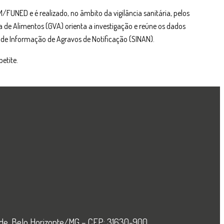
M/FUNED e é realizado, no âmbito da vigilância sanitária, pelos
ria de Alimentos (GVA) orienta a investigação e reúne os dados
e Informação de Agravos de Notificação (SINAN).
etite.
 Verde, Belo Horizonte/MG – CEP: 31630-900