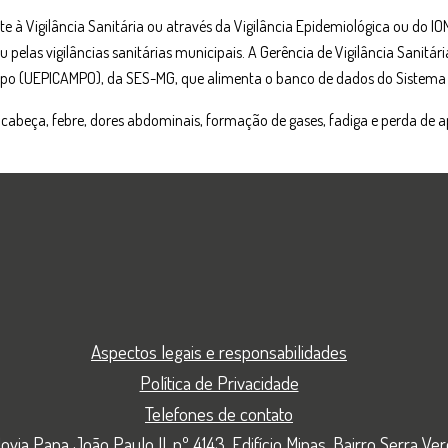
te à Vigilância Sanitária ou através da Vigilância Epidemiológica ou do IO
u pelas vigilâncias sanitárias municipais. A Gerência de Vigilância Sanitá
po (UEPICAMPO), da SES-MG, que alimenta o banco de dados do Sistema d
e cabeça, febre, dores abdominais, formação de gases, fadiga e perda de ap
Aspectos legais e responsabilidades
Política de Privacidade
Telefones de contato
ovia Papa João Paulo II, nº 4143, Edifício Minas, Bairro Serra