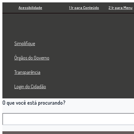
Pesquisar
Ir
Acessibilidade
1 Ir para Conteúdo
2 Ir para Menu
para
o
conteúdo
Simplifique
Órgãos do Governo
Transparência
Login do Cidadão
O que você está procurando?