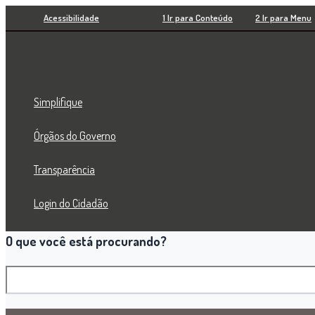
Pesquisar
Ir
Acessibilidade
1 Ir para Conteúdo
2 Ir para Menu
para
o
conteúdo
Simplifique
Órgãos do Governo
Transparência
Login do Cidadão
O que você está procurando?