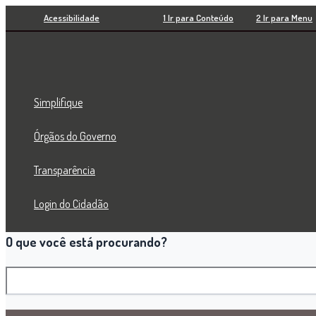
Pesquisar
Ir
Acessibilidade
1 Ir para Conteúdo
2 Ir para Menu
para
o
conteúdo
Simplifique
Órgãos do Governo
Transparência
Login do Cidadão
O que você está procurando?