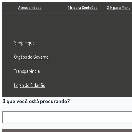
Pesquisar
Ir
Acessibilidade
1 Ir para Conteúdo
2 Ir para Menu
para
o
conteúdo
Simplifique
Órgãos do Governo
Transparência
Login do Cidadão
O que você está procurando?