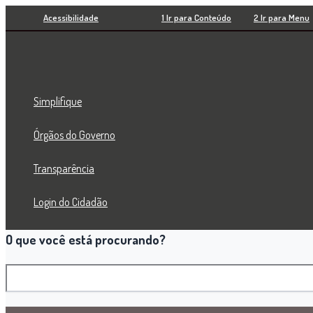
Pesquisar
Ir
Acessibilidade
1 Ir para Conteúdo
2 Ir para Menu
para
o
conteúdo
Simplifique
Órgãos do Governo
Transparência
Login do Cidadão
O que você está procurando?