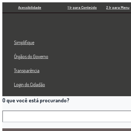
Pesquisar
Ir
Acessibilidade
1 Ir para Conteúdo
2 Ir para Menu
para
o
conteúdo
Simplifique
Órgãos do Governo
Transparência
Login do Cidadão
O que você está procurando?