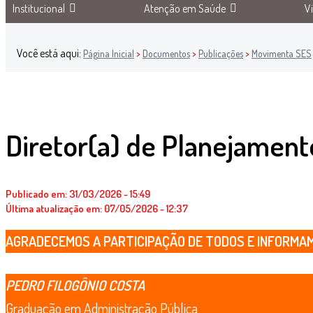
Institucional
Atenção em Saúde
V
Você está aqui:
Página Inicial
>
Documentos
>
Publicações
>
Movimenta SES
Diretor(a) de Planejamen
Publicado em: 31/03/2026 - 15:49
Última atualização em: 07/05/2026 - 12:37
AGRADECEMOS A PARTICIPAÇÃO DE TODOS E INFORMAMO
PEDRO FILOGÔNIO COSTA
Graduação em Administração Pública