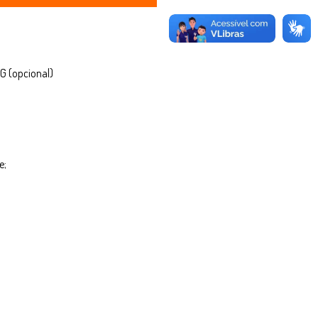
G (opcional)
e;