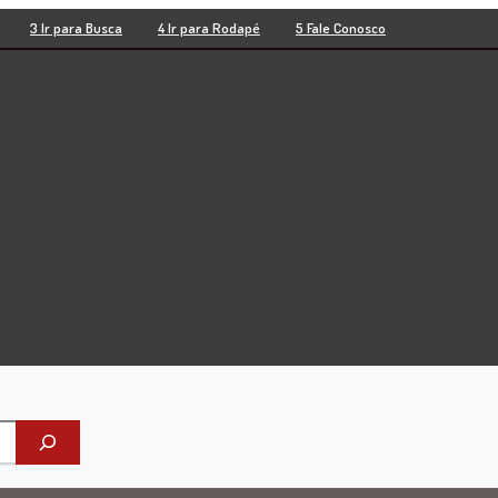
3 Ir para Busca
4 Ir para Rodapé
5 Fale Conosco