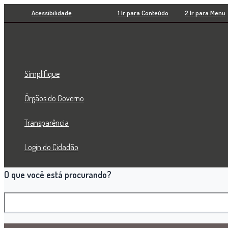
Pesquisar
Ir
Acessibilidade
1 Ir para Conteúdo
2 Ir para Menu
para
o
conteúdo
Simplifique
Órgãos do Governo
Transparência
Login do Cidadão
O que você está procurando?