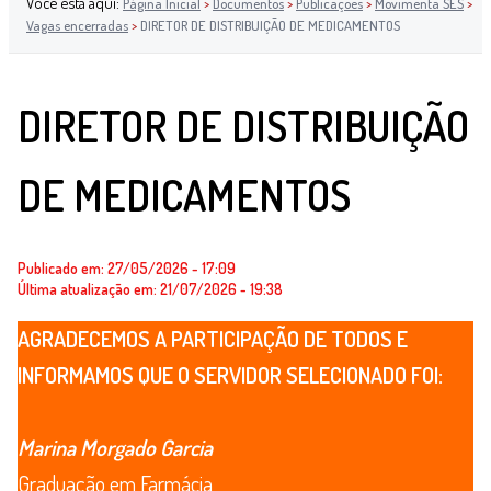
Você está aqui:
Página Inicial
>
Documentos
>
Publicações
>
Movimenta SES
>
Vagas encerradas
>
DIRETOR DE DISTRIBUIÇÃO DE MEDICAMENTOS
DIRETOR DE DISTRIBUIÇÃO
DE MEDICAMENTOS
Publicado em: 27/05/2026 - 17:09
Última atualização em: 21/07/2026 - 19:38
AGRADECEMOS A PARTICIPAÇÃO DE TODOS E
INFORMAMOS QUE O SERVIDOR SELECIONADO FOI:
Marina Morgado Garcia
Graduação em Farmácia