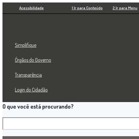
Pesquisar
Ir
Acessibilidade
1 Ir para Conteúdo
2 Ir para Menu
para
o
conteúdo
Simplifique
Órgãos do Governo
Transparência
Login do Cidadão
O que você está procurando?