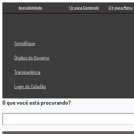
Pesquisar
Ir
Acessibilidade
1 Ir para Conteúdo
2 Ir para Menu
para
o
conteúdo
Simplifique
Órgãos do Governo
Transparência
Login do Cidadão
O que você está procurando?