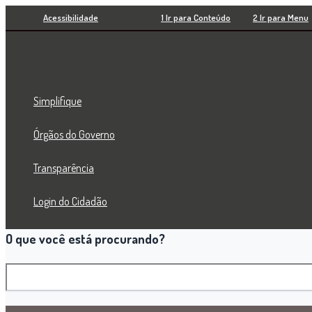
Pesquisar
Ir
Acessibilidade
1 Ir para Conteúdo
2 Ir para Menu
para
o
conteúdo
Simplifique
Órgãos do Governo
Transparência
Login do Cidadão
O que você está procurando?