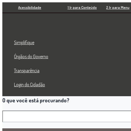
Pesquisar
Ir
Acessibilidade
1 Ir para Conteúdo
2 Ir para Menu
para
o
conteúdo
Simplifique
Órgãos do Governo
Transparência
Login do Cidadão
O que você está procurando?