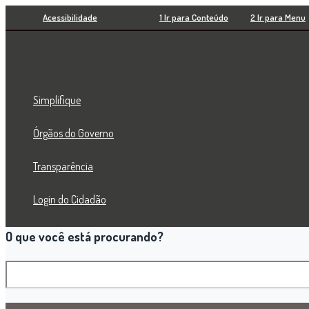
Pesquisar
Ir
Acessibilidade
1 Ir para Conteúdo
2 Ir para Menu
para
o
conteúdo
Simplifique
Órgãos do Governo
Transparência
Login do Cidadão
O que você está procurando?