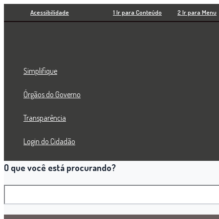
Pesquisar
Ir
Acessibilidade
1 Ir para Conteúdo
2 Ir para Menu
para
o
conteúdo
Simplifique
Órgãos do Governo
Transparência
Login do Cidadão
O que você está procurando?