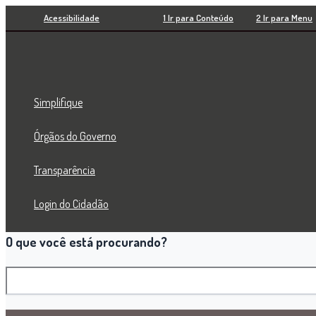
Pesquisar
Ir
Acessibilidade
1 Ir para Conteúdo
2 Ir para Menu
para
o
conteúdo
Simplifique
Órgãos do Governo
Transparência
Login do Cidadão
O que você está procurando?