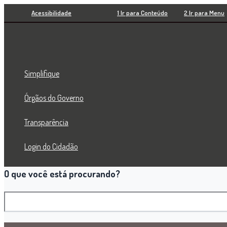
Pesquisar
Ir
Acessibilidade
1 Ir para Conteúdo
2 Ir para Menu
para
o
conteúdo
Simplifique
Órgãos do Governo
Transparência
Login do Cidadão
O que você está procurando?