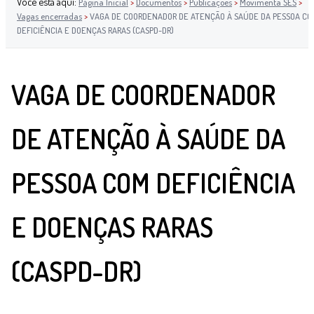
Você está aqui:
Página Inicial
>
Documentos
>
Publicações
>
Movimenta SES
>
Vagas encerradas
>
VAGA DE COORDENADOR DE ATENÇÃO À SAÚDE DA PESSOA CO
DEFICIÊNCIA E DOENÇAS RARAS (CASPD-DR)
VAGA DE COORDENADOR
DE ATENÇÃO À SAÚDE DA
PESSOA COM DEFICIÊNCIA
E DOENÇAS RARAS
(CASPD-DR)