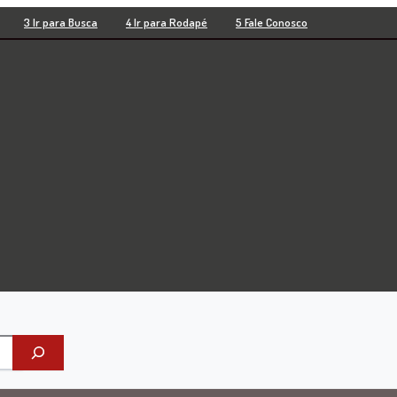
3 Ir para Busca
4 Ir para Rodapé
5 Fale Conosco