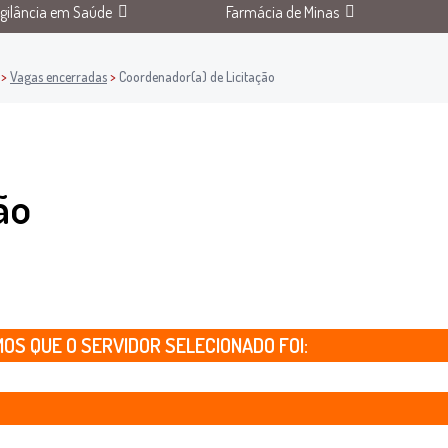
igilância em Saúde
Farmácia de Minas
>
Vagas encerradas
>
Coordenador(a) de Licitação
ão
S QUE O SERVIDOR SELECIONADO FOI: