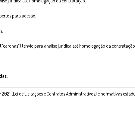
se jurídica até homologação da contratação). ​
ertos para adesão. ​
. ​
“caronas”) (envio para análise jurídica até homologação da contratação).
das:
3/2021 (Lei de Licitações e Contratos Administrativos) e normativas estadu