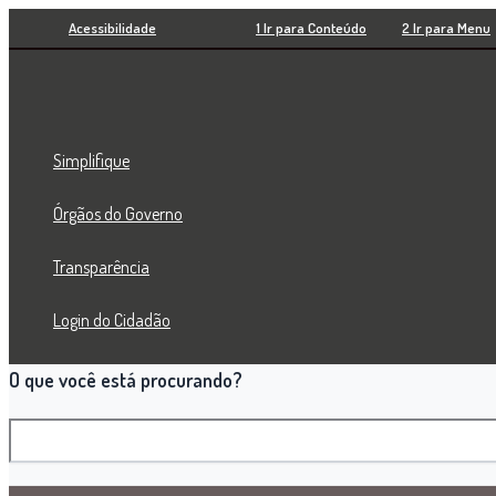
Pesquisar
Ir
Acessibilidade
1 Ir para Conteúdo
2 Ir para Menu
para
o
conteúdo
Simplifique
Órgãos do Governo
Transparência
Login do Cidadão
O que você está procurando?