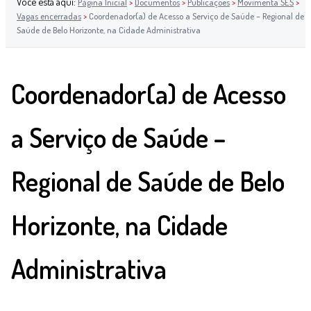
Você está aqui:
Página Inicial
>
Documentos
>
Publicações
>
Movimenta SES
>
Vagas encerradas
>
Coordenador(a) de Acesso a Serviço de Saúde – Regional de
Saúde de Belo Horizonte, na Cidade Administrativa
Coordenador(a) de Acesso
a Serviço de Saúde –
Regional de Saúde de Belo
Horizonte, na Cidade
Administrativa