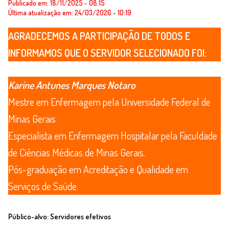
Publicado em: 18/11/2025 - 08:15
Última atualização em: 24/03/2026 - 10:19
AGRADECEMOS A PARTICIPAÇÃO DE TODOS E
INFORMAMOS QUE O SERVIDOR SELECIONADO FOI:
Karine Antunes Marques Notaro
Mestre em Enfermagem pela Universidade Federal de
Minas Gerais
Especialista em Enfermagem Hospitalar pela Faculdade
de Ciências Médicas de Minas Gerais.
Pós-graduação em Acreditação e Qualidade em
Serviços de Saúde.
Público-alvo:
Servidores efetivos