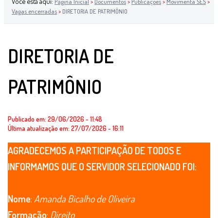
Você está aqui:
Página Inicial
>
Documentos
>
Publicações
>
Movimenta SES
>
Vagas encerradas
>
DIRETORIA DE PATRIMÔNIO
DIRETORIA DE
PATRIMÔNIO
Publicado em: 29/06/2026 - 11:48
Última atualização em: 27/07/2026 - 16:11
AGRADECEMOS A PARTICIPAÇÃO DE TODOS E
INFORMAMOS QUE O SERVIDOR SELECIONADO FOI:
Nome
:
Amanda Bicalho de Oliveira
Formação
:
Direito