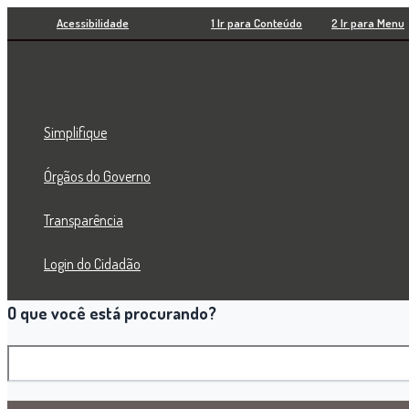
Pesquisar
Ir
Acessibilidade
1 Ir para Conteúdo
2 Ir para Menu
para
o
conteúdo
Simplifique
Órgãos do Governo
Transparência
Login do Cidadão
O que você está procurando?