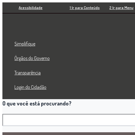
Pesquisar
Ir
Acessibilidade
1 Ir para Conteúdo
2 Ir para Menu
para
o
conteúdo
Simplifique
Órgãos do Governo
Transparência
Login do Cidadão
O que você está procurando?