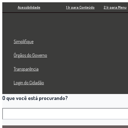
Pesquisar
Ir
Acessibilidade
1 Ir para Conteúdo
2 Ir para Menu
para
o
conteúdo
Simplifique
Órgãos do Governo
Transparência
Login do Cidadão
O que você está procurando?