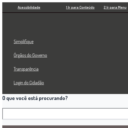
Pesquisar
Ir
Acessibilidade
1 Ir para Conteúdo
2 Ir para Menu
para
o
conteúdo
Simplifique
Órgãos do Governo
Transparência
Login do Cidadão
O que você está procurando?